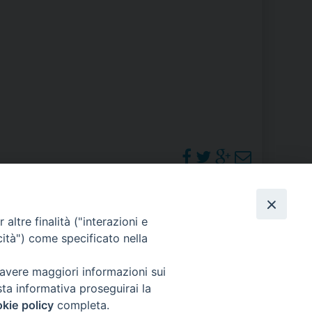
RE
TORALE DELLA CULTURA
CATTOLICA NELLE SCUOLE (IRC)
DELLA SALUTE
PO LIBERO
 E PELLEGRINAGGI
PHOTOGALLERY
altre finalità ("interazioni e
cità") come specificato nella
ORARI S. MESSE
 avere maggiori informazioni sui
I MINORI E CENTRO DI ASCOLTO DIOCESANO PER LA TUTELA DEI MINORI
sta informativa proseguirai la
kie policy
completa.