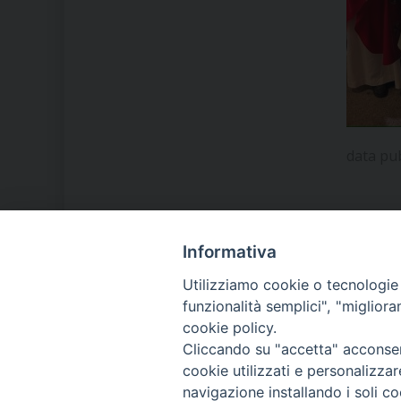
data pu
Informativa
LA NOSTRA DIOCESI
Utilizziamo cookie o tecnologie s
funzionalità semplici", "miglior
cookie policy.
IL VESCOVO MONS. ORAZIO
Cliccando su "accetta" acconsent
FRANCESCO PIAZZA
cookie utilizzati e personalizza
navigazione installando i soli co
MODULISTICA