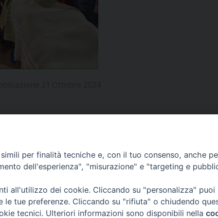
UFFICIO PER LA PASTORALE FAMILIARE
GIORNALINO MINISTRANTI
INDICAZIONI E DOCUMENTI PASTORALE FAMILIA
UFFICIO PER LA PASTORALE GIOVANILE
UFFICIO PER L’EDUCAZIONE E LA SCUOLA – PAS
UFFICIO PER L’INSEGNAMENTO DELLA RELIGIONE 
bblicazione 21 Ottobre 2024
UFFICIO PER LA PASTORALE DELLA SALUTE
INDICAZIONI E DOCUMENTI UFFICIO PASTORALE 
UFFICIO PER LA PASTORALE DELLO SPORT E TEM
UFFICIO PER LA PASTORALE DEL TURISMO, FESTE
APPUNTAMENTI
imili per finalità tecniche e, con il tuo consenso, anche per 
amento dell'esperienza", "misurazione" e "targeting e pubbli
UFFICIO PASTORALE CARCERARIA
VIDEOGALLERY
i all'utilizzo dei cookie. Cliccando su "personalizza" puoi
UFFICIO SERVIZIO DIOCESANO PER LA TUTELA DE
re le tue preferenze. Cliccando su "rifiuta" o chiudendo que
okie tecnici. Ulteriori informazioni sono disponibili nella
coo
PODCAST