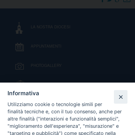
DOVE SIAMO
E
I
LA NOSTRA DIOCESI
P
E
PRIVACY
APPUNTAMENTI
D
COOKIE POLICY
C
PHOTOGALLERY
P
P
R
IL VESCOVO MONS. ORAZIO FRANCESCO
PIAZZA
Informativa
D
VIDEOGALLERY
Utilizziamo cookie o tecnologie simili per
finalità tecniche e, con il tuo consenso, anche per
altre finalità ("interazioni e funzionalità semplici",
F
ORARI S. MESSE
"miglioramento dell'esperienza", "misurazione" e
"targeting e pubblicità") come specificato nella
P