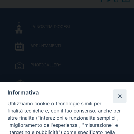
DOVE SIAMO
E
I
LA NOSTRA DIOCESI
P
E
PRIVACY
APPUNTAMENTI
D
COOKIE POLICY
C
PHOTOGALLERY
P
P
R
IL VESCOVO MONS. ORAZIO FRANCESCO
PIAZZA
Informativa
D
VIDEOGALLERY
Utilizziamo cookie o tecnologie simili per
finalità tecniche e, con il tuo consenso, anche per
altre finalità ("interazioni e funzionalità semplici",
F
ORARI S. MESSE
"miglioramento dell'esperienza", "misurazione" e
"targeting e pubblicità") come specificato nella
P