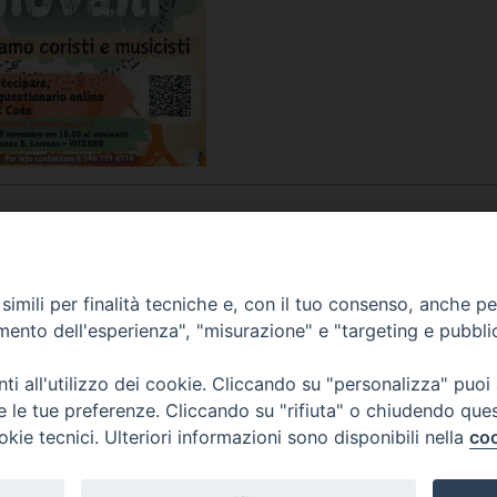
UFFICIO PER LA PASTORALE FAMILIARE
GIORNALINO MINISTRANTI
INDICAZIONI E DOCUMENTI PASTORALE FAMILIA
UFFICIO PER LA PASTORALE GIOVANILE
UFFICIO PER L’EDUCAZIONE E LA SCUOLA – PAS
UFFICIO PER L’INSEGNAMENTO DELLA RELIGIONE 
UFFICIO PER LA PASTORALE DELLA SALUTE
INDICAZIONI E DOCUMENTI UFFICIO PASTORALE 
UFFICIO PER LA PASTORALE DELLO SPORT E TEM
APPUNTAMENTI
imili per finalità tecniche e, con il tuo consenso, anche per 
amento dell'esperienza", "misurazione" e "targeting e pubbli
UFFICIO PER LA PASTORALE DEL TURISMO, FESTE
VIDEOGALLERY
i all'utilizzo dei cookie. Cliccando su "personalizza" puoi
UFFICIO PASTORALE CARCERARIA
re le tue preferenze. Cliccando su "rifiuta" o chiudendo que
okie tecnici. Ulteriori informazioni sono disponibili nella
coo
PODCAST
UFFICIO SERVIZIO DIOCESANO PER LA TUTELA DE