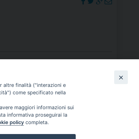
RE
TORALE DELLA CULTURA
CATTOLICA NELLE SCUOLE (IRC)
DELLA SALUTE
PO LIBERO
PHOTOGALLERY
altre finalità ("interazioni e
cità") come specificato nella
 E PELLEGRINAGGI
ORARI S. MESSE
 avere maggiori informazioni sui
sta informativa proseguirai la
kie policy
completa.
I MINORI E CENTRO DI ASCOLTO DIOCESANO PER LA TUTELA DEI MINORI