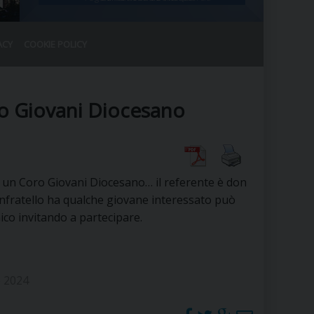
ACY
COOKIE POLICY
RALE
DEL CLERO
CO
ro Giovani Diocesano
SANO)
RATIVO
IA
 un Coro Giovani Diocesano… il referente è don
nfratello ha qualche giovane interessato può
nico invitando a partecipare.
A LE CHIESE
RELIGIOSO
SANO
 2024