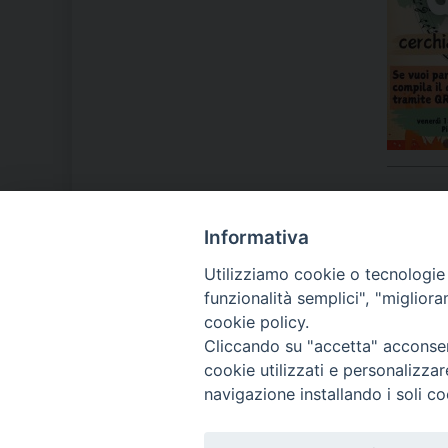
Informativa
LA NOSTRA DIOCESI
Utilizziamo cookie o tecnologie s
funzionalità semplici", "miglior
cookie policy.
IL VESCOVO MONS. ORAZIO
Cliccando su "accetta" acconsent
FRANCESCO PIAZZA
cookie utilizzati e personalizza
navigazione installando i soli co
MODULISTICA