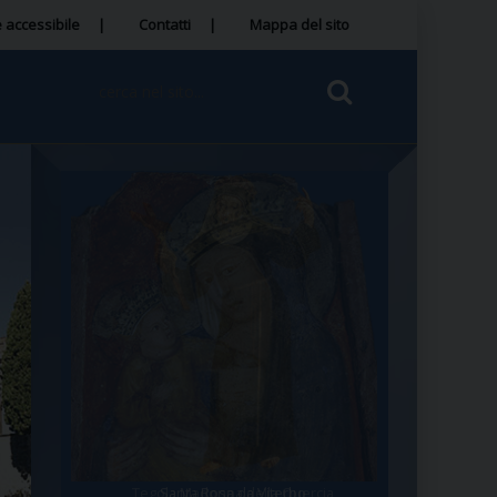
 accessibile
Contatti
Mappa del sito
Tegola Madonna della Quercia
Santa Rosa da Viterbo