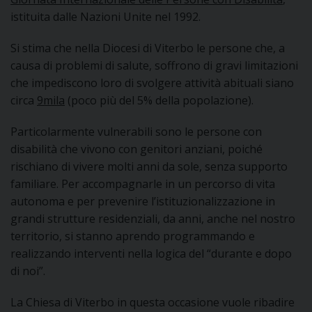
I
istituita dalle Nazioni Unite nel 1992.
P
E
Si stima che nella Diocesi di Viterbo le persone che, a
PRIVACY
causa di problemi di salute, soffrono di gravi limitazioni
D
che impediscono loro di svolgere attività abituali siano
circa
9mila
(poco più del 5% della popolazione).
COOKIE POLICY
C
P
Particolarmente vulnerabili sono le persone con
P
disabilità che vivono con genitori anziani, poiché
R
rischiano di vivere molti anni da sole, senza supporto
familiare. Per accompagnarle in un percorso di vita
autonoma e per prevenire l’istituzionalizzazione in
D
grandi strutture residenziali, da anni, anche nel nostro
territorio, si stanno aprendo programmando e
F
realizzando interventi nella logica del “durante e dopo
di noi”.
P
La Chiesa di Viterbo in questa occasione vuole ribadire