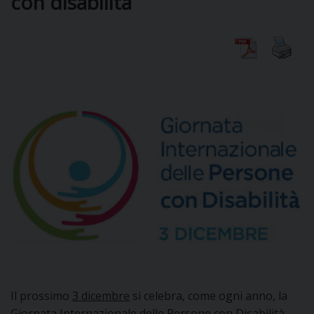
con disabilità
CURIA
CLERO
C
PARROCCHIE
C
P
CONTATTI
C
C
P
Il prossimo
3 dicembre
si celebra, come ogni anno, la
DOVE SIAMO
Giornata Internazionale delle Persone con Disabilità
,
E