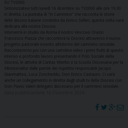
SU TV2000
DOVE SIAMO
Sintonizzatevi tutti lunedì 16 dicembre su TV2000 alle ore 19.30
E
in diretta. La puntata di “In Cammino” che racconta le storie
I
delle diocesi italiane condotta da Enrico Selleri, questa volta sarà
dedicata alla nostra Diocesi.
P
E
Interverrà in studio da Roma il nostro Vescovo Orazio
PRIVACY
Francesco Piazza che racconterà la Diocesi attraverso il nuovo
D
progetto pastorale inserito all’interno del cammino sinodale.
Racconteremo poi con una cartolina video i primi frutti di questo
intenso e profondo lavoro presentando il Polo Sociale della
COOKIE POLICY
C
Diocesi, le attività di Caritas Viterbo e la Scuola Diocesana per la
P
Ministerialita’ dalle parole dei rispettivi responsabili Jacopo
P
Gianmatteo, Luca Zoncheddu, Don Enrico Castauro. Ci sarà
R
anche un collegamento in diretta dagli studi tv della Diocesi con
Don Flavio Valeri delegato diocesano per il cammino sinodale.
data pubblicazione 16 Dicembre 2024
D
F
P