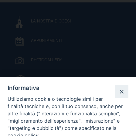
D
LA NOSTRA DIOCESI
C
APPUNTAMENTI
PHOTOGALLERY
IL VESCOVO MONS. ORAZIO FRANCESCO
PIAZZA
Informativa
VIDEOGALLERY
Utilizziamo cookie o tecnologie simili per
finalità tecniche e, con il tuo consenso, anche per
altre finalità ("interazioni e funzionalità semplici",
ORARI S. MESSE
"miglioramento dell'esperienza", "misurazione" e
"targeting e pubblicità") come specificato nella
cookie policy.