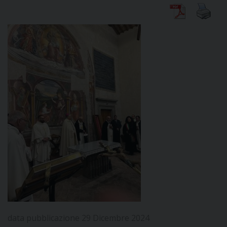
DIOCESI
CURIA
CLERO
C
PARROCCHIE
C
P
CONTATTI
C
data pubblicazione 29 Dicembre 2024
C
P