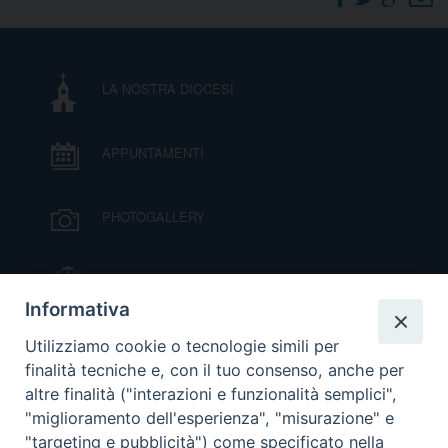
DOVE SIAMO
E
I
LA NOSTRA DIOCESI
P
E
PRIVACY
APPUNTAMENTI
D
COOKIE POLICY
C
PHOTOGALLERY
P
P
R
IL VESCOVO MONS. ORAZIO FRANCESCO
PIAZZA
Informativa
D
VIDEOGALLERY
Utilizziamo cookie o tecnologie simili per
finalità tecniche e, con il tuo consenso, anche per
altre finalità ("interazioni e funzionalità semplici",
F
ORARI S. MESSE
"miglioramento dell'esperienza", "misurazione" e
"targeting e pubblicità") come specificato nella
P