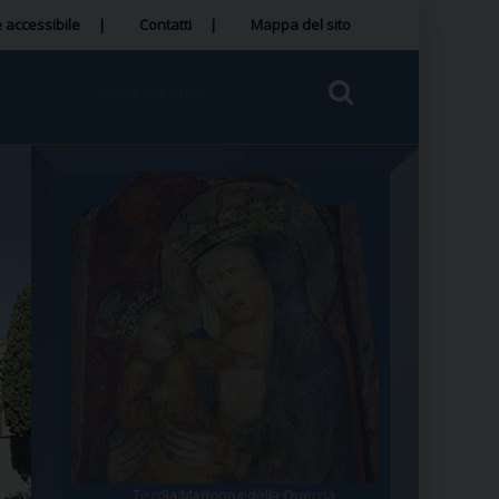
 accessibile
Contatti
Mappa del sito
Tegola Madonna della Quercia
Santa Rosa da Viterbo