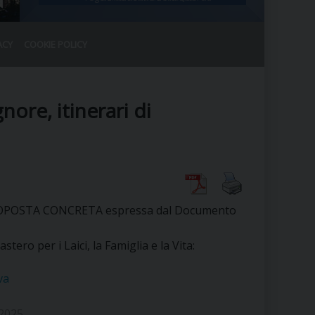
ACY
COOKIE POLICY
RALE
DEL CLERO
CO
ore, itinerari di
SANO)
RATIVO
IA
PROPOSTA CONCRETA espressa dal Documento
A LE CHIESE
stero per i Laici, la Famiglia e la Vita:
RELIGIOSO
SANO
va
 2025