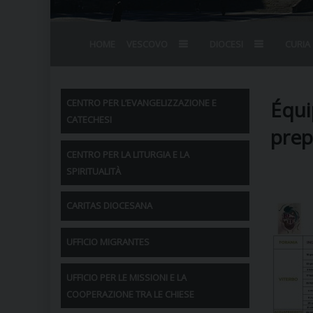
HOME
VESCOVO
DIOCESI
CURIA
BIOGRAFIA
STEMMA
OMELIE
AGENDA D
VESCOVADO
VESCOVI E
Équi
CENTRO PER L’EVANGELIZZAZIONE E
CATECHESI
prep
CENTRO PER LA LITURGIA E LA
SPIRITUALITÀ
CARITAS DIOCESANA
UFFICIO MIGRANTES
UFFICIO PER LE MISSIONI E LA
COOPERAZIONE TRA LE CHIESE