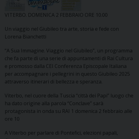
DOVE SIAMO
E
VITERBO. DOMENICA 2 FEBBRAIO ORE 10.00
I
Un viaggio nel Giubileo tra arte, storia e fede con
P
E
PRIVACY
Lorena Bianchetti
D
“A Sua Immagine. Viaggio nel Giubileo”, un programma
che fa parte di una serie di appuntamenti di Rai Cultura
COOKIE POLICY
C
e promosso dalla CEI Conferenza Episcopale Italiana
P
per accompagnare i pellegrini in questo Giubileo 2025
P
attraverso itinerari di bellezza e speranza.
R
Viterbo, nel cuore della Tuscia “città dei Papi” luogo che
ha dato origine alla parola “Conclave” sarà
D
protagonista in onda su RAI 1 domenica 2 febbraio alle
ore 10
F
A Viterbo per parlare di Pontefici, elezioni papali,
P