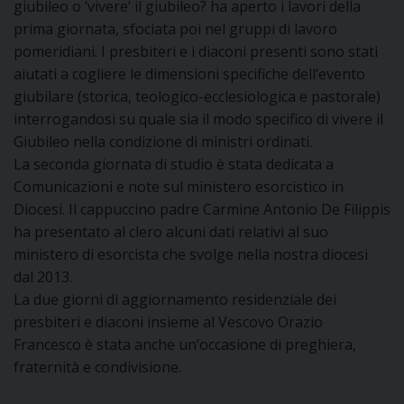
giubileo o ‘vivere’ il giubileo? ha aperto i lavori della
I
prima giornata, sfociata poi nel gruppi di lavoro
pomeridiani. I presbiteri e i diaconi presenti sono stati
P
E
PRIVACY
aiutati a cogliere le dimensioni specifiche dell’evento
giubilare (storica, teologico-ecclesiologica e pastorale)
D
interrogandosi su quale sia il modo specifico di vivere il
Giubileo nella condizione di ministri ordinati.
COOKIE POLICY
C
P
La seconda giornata di studio è stata dedicata a
Comunicazioni e note sul ministero esorcistico in
P
R
Diocesi. Il cappuccino padre Carmine Antonio De Filippis
ha presentato al clero alcuni dati relativi al suo
ministero di esorcista che svolge nella nostra diocesi
D
dal 2013.
La due giorni di aggiornamento residenziale dei
presbiteri e diaconi insieme al Vescovo Orazio
F
Francesco è stata anche un’occasione di preghiera,
P
fraternità e condivisione.