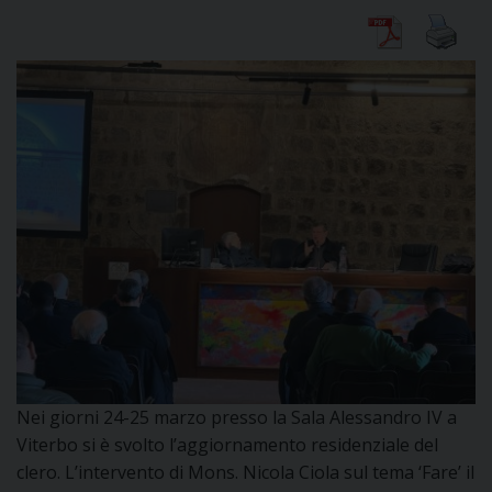
CURIA
CLERO
C
PARROCCHIE
C
P
CONTATTI
C
Nei giorni 24-25 marzo presso la Sala Alessandro IV a
C
P
Viterbo si è svolto l’aggiornamento residenziale del
clero. L’intervento di Mons. Nicola Ciola sul tema ‘Fare’ il
DOVE SIAMO
E