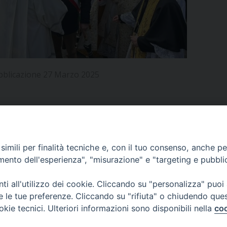
UFFICIO PER LA PASTORALE FAMILIARE
GIORNALINO MINISTRANTI
INDICAZIONI E DOCUMENTI PASTORALE FAMILIA
UFFICIO PER LA PASTORALE GIOVANILE
UFFICIO PER L’EDUCAZIONE E LA SCUOLA – PAS
bblicazione 27 Marzo 2025
UFFICIO PER L’INSEGNAMENTO DELLA RELIGIONE 
UFFICIO PER LA PASTORALE DELLA SALUTE
INDICAZIONI E DOCUMENTI UFFICIO PASTORALE 
UFFICIO PER LA PASTORALE DELLO SPORT E TEM
APPUNTAMENTI
imili per finalità tecniche e, con il tuo consenso, anche per 
UFFICIO PER LA PASTORALE DEL TURISMO, FESTE
amento dell'esperienza", "misurazione" e "targeting e pubbli
VIDEOGALLERY
UFFICIO PASTORALE CARCERARIA
i all'utilizzo dei cookie. Cliccando su "personalizza" puoi
re le tue preferenze. Cliccando su "rifiuta" o chiudendo que
UFFICIO SERVIZIO DIOCESANO PER LA TUTELA DE
okie tecnici. Ulteriori informazioni sono disponibili nella
coo
PODCAST