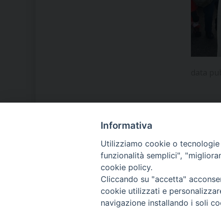
data pu
Informativa
LA NOSTRA DIOCESI
Utilizziamo cookie o tecnologie s
funzionalità semplici", "miglior
cookie policy.
IL VESCOVO MONS. ORAZIO
Cliccando su "accetta" acconsent
FRANCESCO PIAZZA
cookie utilizzati e personalizza
navigazione installando i soli co
MODULISTICA