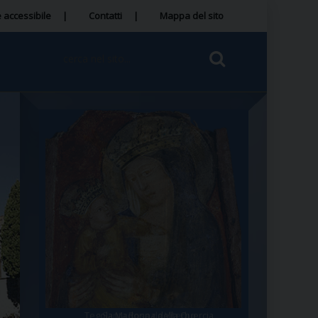
 accessibile
Contatti
Mappa del sito
Tegola Madonna della Quercia
Santa Rosa da Viterbo