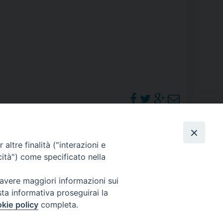
RE
TORALE DELLA CULTURA
CATTOLICA NELLE SCUOLE (IRC)
DELLA SALUTE
PO LIBERO
PHOTOGALLERY
altre finalità ("interazioni e
 E PELLEGRINAGGI
cità") come specificato nella
ORARI S. MESSE
 avere maggiori informazioni sui
sta informativa proseguirai la
I MINORI E CENTRO DI ASCOLTO DIOCESANO PER LA TUTELA DEI MINORI
kie policy
completa.