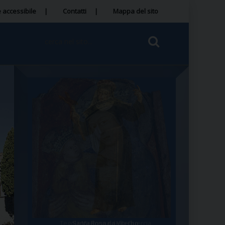
 accessibile
Contatti
Mappa del sito
Tegola Madonna della Quercia
Santa Rosa da Viterbo