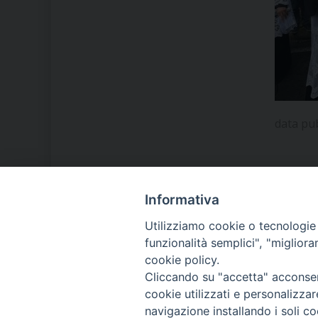
data pu
Informativa
LA NOSTRA DIOCESI
Utilizziamo cookie o tecnologie s
funzionalità semplici", "miglior
cookie policy.
IL VESCOVO MONS. ORAZIO
Cliccando su "accetta" acconsent
FRANCESCO PIAZZA
cookie utilizzati e personalizza
navigazione installando i soli co
MODULISTICA