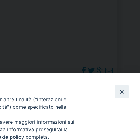
RE
TORALE DELLA CULTURA
CATTOLICA NELLE SCUOLE (IRC)
DELLA SALUTE
PO LIBERO
 E PELLEGRINAGGI
PHOTOGALLERY
altre finalità ("interazioni e
cità") come specificato nella
ORARI S. MESSE
 avere maggiori informazioni sui
I MINORI E CENTRO DI ASCOLTO DIOCESANO PER LA TUTELA DEI MINORI
sta informativa proseguirai la
kie policy
completa.