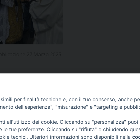
UFFICIO PER LA PASTORALE FAMILIARE
GIORNALINO MINISTRANTI
INDICAZIONI E DOCUMENTI PASTORALE FAMILIA
UFFICIO PER LA PASTORALE GIOVANILE
UFFICIO PER L’EDUCAZIONE E LA SCUOLA – PAS
UFFICIO PER L’INSEGNAMENTO DELLA RELIGIONE 
bblicazione 27 Marzo 2025
UFFICIO PER LA PASTORALE DELLA SALUTE
INDICAZIONI E DOCUMENTI UFFICIO PASTORALE 
UFFICIO PER LA PASTORALE DELLO SPORT E TEM
UFFICIO PER LA PASTORALE DEL TURISMO, FESTE
APPUNTAMENTI
imili per finalità tecniche e, con il tuo consenso, anche per 
amento dell'esperienza", "misurazione" e "targeting e pubbli
UFFICIO PASTORALE CARCERARIA
VIDEOGALLERY
i all'utilizzo dei cookie. Cliccando su "personalizza" puoi
UFFICIO SERVIZIO DIOCESANO PER LA TUTELA DE
re le tue preferenze. Cliccando su "rifiuta" o chiudendo que
okie tecnici. Ulteriori informazioni sono disponibili nella
coo
PODCAST