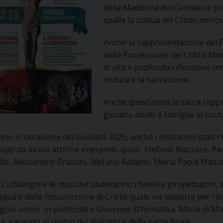
della Madonna del Carmelo e po
UFFICIO PER LA PASTORALE FAMILIARE
GIORNALINO MINISTRANTI
INDICAZIONI E DOCUMENTI PASTORALE FAMILIA
spalla la statua del Cristo mort
UFFICIO PER LA PASTORALE GIOVANILE
Anche la rappresentazione del 
della Processione del Cristo Mo
UFFICIO PER L’EDUCAZIONE E LA SCUOLA – PAS
di alta e profonda riflessione u
musica e la narrazione.
UFFICIO PER L’INSEGNAMENTO DELLA RELIGIONE 
Anche quest’anno la sacra rappr
UFFICIO PER LA PASTORALE DELLA SALUTE
INDICAZIONI E DOCUMENTI UFFICIO PASTORALE 
giovani, adulti e famiglie in cos
UFFICIO PER LA PASTORALE DELLO SPORT E TEM
no in occasione del Giubileo 2025, anche i testi sono stati r
ati da alcuni attori e interpreti, quali: Stefano Nazzaro, P
UFFICIO PER LA PASTORALE DEL TURISMO, FESTE
lo, Alessandro Braccini, Stefano Radano, Maria Paola Mascell
UFFICIO PASTORALE CARCERARIA
sti, i dialoghi e le musiche aiuteranno i fedeli e gli spettatori,
squa e della Resurrezione di Cristo quale via maestra per rit
UFFICIO SERVIZIO DIOCESANO PER LA TUTELA DE
golo uomo. In particolare Giuseppe D’Arimatea, Maria di Magd
, saranno al centro dei dialoghi e della parte finale.