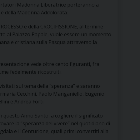
rtatori Madonna Liberatrice porteranno a
RE
o e della Madonna Addolorata.
PROCESSO e della CROCIFISSIONE, al termine
rto al Palazzo Papale, vuole essere un momento
TORALE DELLA CULTURA
mana e cristiana sulla Pasqua attraverso la
CATTOLICA NELLE SCUOLE (IRC)
esentazione vede oltre cento figuranti, fra
DELLA SALUTE
tume fedelmente ricostruiti.
PO LIBERO
ivisitati sul tema della “speranza” e saranno
iermaria Cecchini, Paolo Manganiello, Eugenio
 E PELLEGRINAGGI
ini e Andrea Forti.
 in questo Anno Santo, a cogliere il significato
rovare la “speranza del vivere” nel quotidiano di
I MINORI E CENTRO DI ASCOLTO DIOCESANO PER LA TUTELA DEI MINORI
ala e il Centurione, quali primi convertiti alla