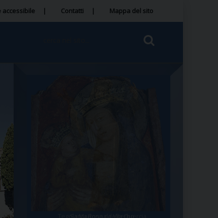
 accessibile
Contatti
Mappa del sito
Tegola Madonna della Quercia
Santa Rosa da Viterbo