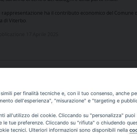
UFFICIO SERVIZIO DIOCESANO PER LA PASTORALE
 rappresentazione ha il contributo economico del Comune di
UFFICIO SERVIZIO DIOCESANO PER LA FORMAZIO
a di Viterbo.
UFFICIO PER LA PASTORALE DELLA LEGALITÀ, AN
bblicazione 17 Aprile 2025
UFFICIO DI PASTORALE SOCIALE, LAVORO E CUS
INDICAZIONI E DOCUMENTI UFFICIO PASTORALE 
UFFICIO STAMPA E COMUNICAZIONI SOCIALI
APPUNTAMENTI
imili per finalità tecniche e, con il tuo consenso, anche per 
amento dell'esperienza", "misurazione" e "targeting e pubbli
VIDEOGALLERY
i all'utilizzo dei cookie. Cliccando su "personalizza" puoi
re le tue preferenze. Cliccando su "rifiuta" o chiudendo que
okie tecnici. Ulteriori informazioni sono disponibili nella
coo
PODCAST