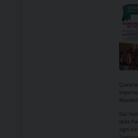
Quest’an
imperson
Mandolil
Sia i te
della Pa
ogni sin
Speranza