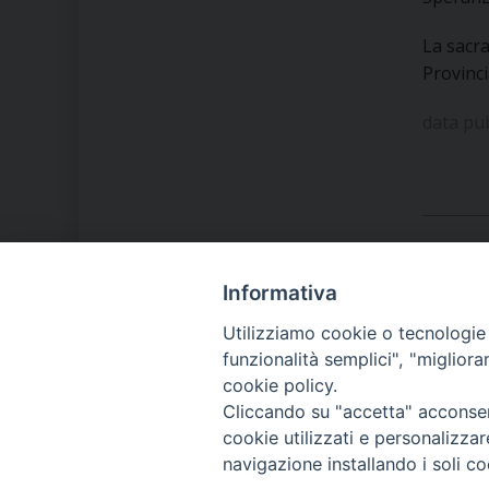
La sacra
Provinci
data pu
Informativa
LA NOSTRA DIOCESI
Utilizziamo cookie o tecnologie s
funzionalità semplici", "miglior
cookie policy.
IL VESCOVO MONS. ORAZIO
Cliccando su "accetta" acconsent
FRANCESCO PIAZZA
cookie utilizzati e personalizza
navigazione installando i soli co
MODULISTICA