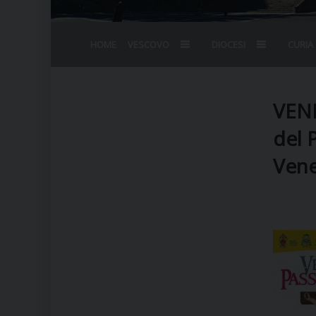
HOME
VESCOVO
DIOCESI
CURIA
BIOGRAFIA
STEMMA
OMELIE
AGENDA D
VESCOVADO
VESCOVI E
VENE
del 
Vene