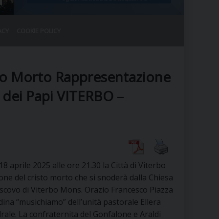
ACY
COOKIE POLICY
RALE
DEL CLERO
CO
to Morto Rappresentazione
SANO)
RATIVO
o dei Papi VITERBO –
IA
A LE CHIESE
 aprile 2025 alle ore 21.30 la Città di Viterbo
one del cristo morto che si snoderà dalla Chiesa
RELIGIOSO
SANO
scovo di Viterbo Mons. Orazio Francesco Piazza
ina “musichiamo” dell’unità pastorale Ellera
drale. La confraternita del Gonfalone e Araldi