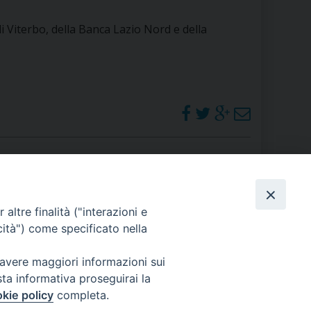
 DELLE FRAGILITÀ
 Viterbo, della Banca Lazio Nord e della
NE ALL’IMPEGNO SOCIALE E POLITICO
TIUSURA E PRESTITO SOCIALE
TODIA DEL CREATO
SOCIALE – POLICORO
PHOTOGALLERY
altre finalità ("interazioni e
cità") come specificato nella
ORARI S. MESSE
 avere maggiori informazioni sui
sta informativa proseguirai la
kie policy
completa.