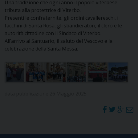
Una tradizione che ogni anno il popolo viterbese
DOVE SIAMO
tributa alla protettrice di Viterbo.
E
Presenti le confraternite, gli ordini cavallereschi, i
I
facchini di Santa Rosa, gli sbandieratori, il clero e le
P
E
autorità cittadine con il Sindaco di Viterbo.
PRIVACY
All’arrivo al Santuario, il saluto del Vescovo e la
D
celebrazione della Santa Messa.
COOKIE POLICY
C
P
P
R
data pubblicazione 26 Maggio 2025
D
F
P