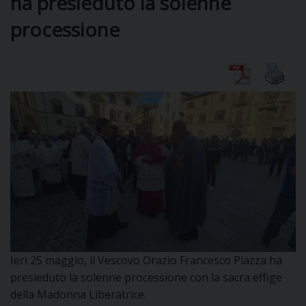
ha presieduto la solenne
processione
DIOCESI
CURIA
CLERO
C
PARROCCHIE
C
P
Ieri 25 maggio, il Vescovo Orazio Francesco Piazza ha
CONTATTI
C
presieduto la solenne processione con la sacra effige
della Madonna Liberatrice.
C
P