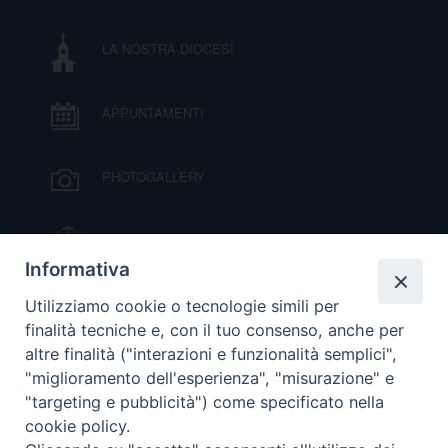
D
LA NOSTRA DIOCESI
C
APPUNTAMENTI
PHOTOGALLERY
IL VESCOVO MONS. ORAZIO FRANCESCO
PIAZZA
Informativa
VIDEOGALLERY
Utilizziamo cookie o tecnologie simili per
finalità tecniche e, con il tuo consenso, anche per
altre finalità ("interazioni e funzionalità semplici",
ORARI S. MESSE
"miglioramento dell'esperienza", "misurazione" e
"targeting e pubblicità") come specificato nella
cookie policy.
MODULISTICA