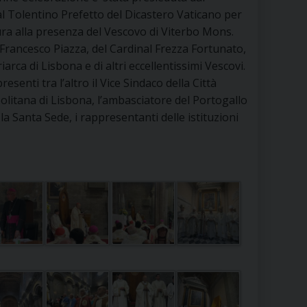
RE
l Tolentino Prefetto del Dicastero Vaticano per
ura alla presenza del Vescovo di Viterbo Mons.
Francesco Piazza, del Cardinal Frezza Fortunato,
riarca di Lisbona e di altri eccellentissimi Vescovi.
TORALE DELLA CULTURA
esenti tra l’altro il Vice Sindaco della Città
litana di Lisbona, l’ambasciatore del Portogallo
CATTOLICA NELLE SCUOLE (IRC)
la Santa Sede, i rappresentanti delle istituzioni
DELLA SALUTE
PO LIBERO
 E PELLEGRINAGGI
I MINORI E CENTRO DI ASCOLTO DIOCESANO PER LA TUTELA DEI MINORI