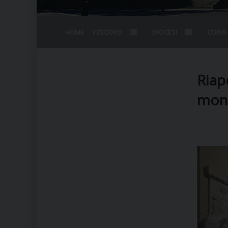
HOME
VESCOVO
DIOCESI
CURIA
BIOGRAFIA
STEMMA
OMELIE
AGENDA D
VESCOVADO
VESCOVI E
Riap
monu