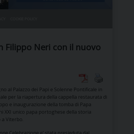
ACY
COOKIE POLICY
RALE
DEL CLERO
CO
n Filippo Neri con il nuovo
SANO)
RATIVO
IA
o al Palazzo dei Papi e Solenne Pontificale in
A LE CHIESE
ale per la riapertura della cappella restaurata di
ippo e inaugurazione della tomba di Papa
RELIGIOSO
SANO
i XXI unico papa portoghese della storia
 a Viterbo.
nne Celebrazione e’ stata presieduta dal