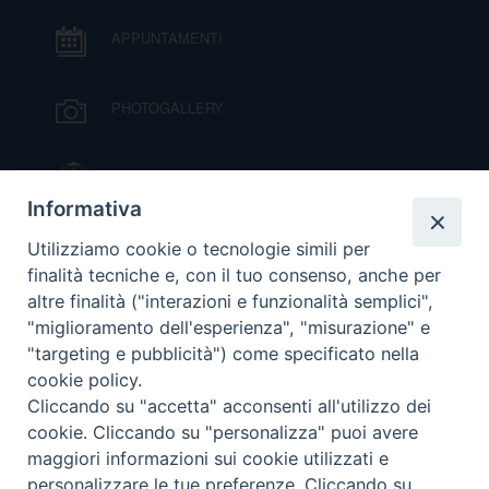
I
APPUNTAMENTI
P
E
PRIVACY
PHOTOGALLERY
D
COOKIE POLICY
C
IL VESCOVO MONS. ORAZIO FRANCESCO
P
PIAZZA
Informativa
P
VIDEOGALLERY
R
Utilizziamo cookie o tecnologie simili per
finalità tecniche e, con il tuo consenso, anche per
altre finalità ("interazioni e funzionalità semplici",
ORARI S. MESSE
D
"miglioramento dell'esperienza", "misurazione" e
"targeting e pubblicità") come specificato nella
cookie policy.
MODULISTICA
F
Cliccando su "accetta" acconsenti all'utilizzo dei
cookie. Cliccando su "personalizza" puoi avere
P
PODCAST
maggiori informazioni sui cookie utilizzati e
personalizzare le tue preferenze. Cliccando su