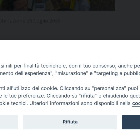
UFFICIO PER LA PASTORALE FAMILIARE
GIORNALINO MINISTRANTI
INDICAZIONI E DOCUMENTI PASTORALE FAMILIA
UFFICIO PER LA PASTORALE GIOVANILE
bblicazione 28 Luglio 2025
UFFICIO PER L’EDUCAZIONE E LA SCUOLA – PAS
UFFICIO PER L’INSEGNAMENTO DELLA RELIGIONE 
APPUNTAMENTI
imili per finalità tecniche e, con il tuo consenso, anche per 
UFFICIO PER LA PASTORALE DELLA SALUTE
INDICAZIONI E DOCUMENTI UFFICIO PASTORALE 
amento dell'esperienza", "misurazione" e "targeting e pubbli
UFFICIO PER LA PASTORALE DELLO SPORT E TEM
VIDEOGALLERY
i all'utilizzo dei cookie. Cliccando su "personalizza" puoi
re le tue preferenze. Cliccando su "rifiuta" o chiudendo que
UFFICIO PER LA PASTORALE DEL TURISMO, FESTE
okie tecnici. Ulteriori informazioni sono disponibili nella
coo
PODCAST
UFFICIO PASTORALE CARCERARIA
Rifiuta
UFFICIO SERVIZIO DIOCESANO PER LA TUTELA DE
© 2026 Diocesi di Viterbo.