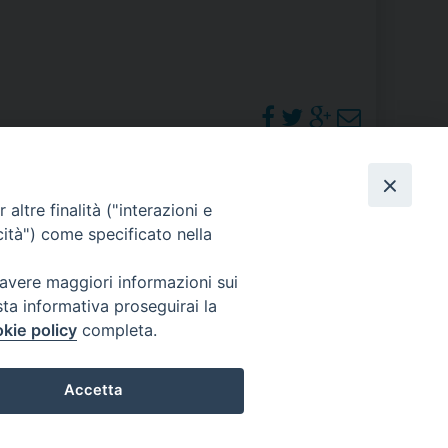
RE
TORALE DELLA CULTURA
CATTOLICA NELLE SCUOLE (IRC)
PHOTOGALLERY
altre finalità ("interazioni e
DELLA SALUTE
cità") come specificato nella
PO LIBERO
ORARI S. MESSE
 avere maggiori informazioni sui
sta informativa proseguirai la
 E PELLEGRINAGGI
kie policy
completa.
Accetta
I MINORI E CENTRO DI ASCOLTO DIOCESANO PER LA TUTELA DEI MINORI
Preferenze Cookie