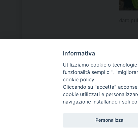
data pu
Informativa
LA NOSTRA DIOCESI
Utilizziamo cookie o tecnologie s
funzionalità semplici", "miglior
cookie policy.
IL VESCOVO MONS. ORAZIO
Cliccando su "accetta" acconsent
FRANCESCO PIAZZA
cookie utilizzati e personalizza
navigazione installando i soli co
MODULISTICA
Personalizza