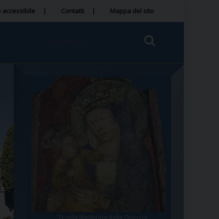
 accessibile
Contatti
Mappa del sito
Tegola Madonna della Quercia
Santa Rosa da Viterbo