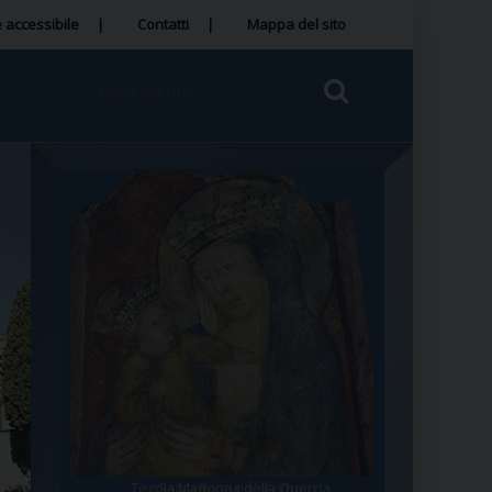
 accessibile
Contatti
Mappa del sito
Tegola Madonna della Quercia
Santa Rosa da Viterbo