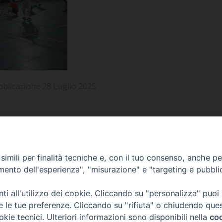
UFFICIO PER LA PASTORALE FAMILIARE
GIORNALINO MINISTRANTI
INDICAZIONI E DOCUMENTI PASTORALE FAMILIA
UFFICIO PER LA PASTORALE GIOVANILE
UFFICIO PER L’EDUCAZIONE E LA SCUOLA – PAS
UFFICIO PER L’INSEGNAMENTO DELLA RELIGIONE 
bblicazione 28 Luglio 2025
UFFICIO PER LA PASTORALE DELLA SALUTE
INDICAZIONI E DOCUMENTI UFFICIO PASTORALE 
UFFICIO PER LA PASTORALE DELLO SPORT E TEM
UFFICIO PER LA PASTORALE DEL TURISMO, FESTE
APPUNTAMENTI
imili per finalità tecniche e, con il tuo consenso, anche per 
amento dell'esperienza", "misurazione" e "targeting e pubbli
UFFICIO PASTORALE CARCERARIA
VIDEOGALLERY
i all'utilizzo dei cookie. Cliccando su "personalizza" puoi
UFFICIO SERVIZIO DIOCESANO PER LA TUTELA DE
re le tue preferenze. Cliccando su "rifiuta" o chiudendo que
okie tecnici. Ulteriori informazioni sono disponibili nella
coo
PODCAST