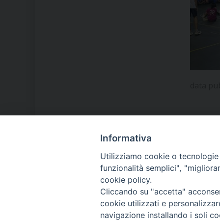
data pu
Informativa
LA NOSTRA DIOCESI
Utilizziamo cookie o tecnologie s
funzionalità semplici", "miglior
cookie policy.
IL VESCOVO MONS. ORAZIO
Cliccando su "accetta" acconsent
FRANCESCO PIAZZA
cookie utilizzati e personalizza
navigazione installando i soli co
MODULISTICA