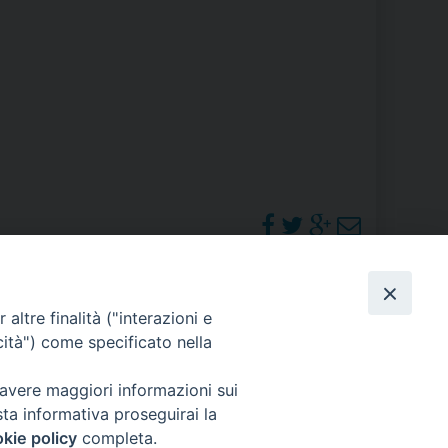
RE
TORALE DELLA CULTURA
CATTOLICA NELLE SCUOLE (IRC)
DELLA SALUTE
PO LIBERO
 E PELLEGRINAGGI
PHOTOGALLERY
altre finalità ("interazioni e
cità") come specificato nella
ORARI S. MESSE
 avere maggiori informazioni sui
I MINORI E CENTRO DI ASCOLTO DIOCESANO PER LA TUTELA DEI MINORI
sta informativa proseguirai la
kie policy
completa.