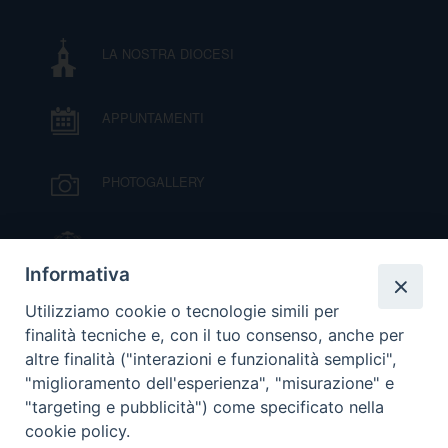
DOVE SIAMO
E
LA NOSTRA DIOCESI
I
P
E
PRIVACY
APPUNTAMENTI
D
PHOTOGALLERY
COOKIE POLICY
C
P
IL VESCOVO MONS. ORAZIO FRANCESCO
P
PIAZZA
R
Informativa
VIDEOGALLERY
Utilizziamo cookie o tecnologie simili per
D
finalità tecniche e, con il tuo consenso, anche per
altre finalità ("interazioni e funzionalità semplici",
ORARI S. MESSE
"miglioramento dell'esperienza", "misurazione" e
F
"targeting e pubblicità") come specificato nella
cookie policy.
MODULISTICA
P