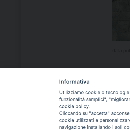
data pu
Informativa
LA NOSTRA DIOCESI
Utilizziamo cookie o tecnologie s
funzionalità semplici", "miglior
cookie policy.
IL VESCOVO MONS. ORAZIO
Cliccando su "accetta" acconsent
FRANCESCO PIAZZA
cookie utilizzati e personalizza
navigazione installando i soli co
MODULISTICA