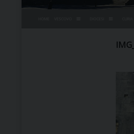
HOME
VESCOVO
DIOCESI
CURIA
BIOGRAFIA
STEMMA
OMELIE
AGENDA D
VESCOVADO
VESCOVI E
IMG