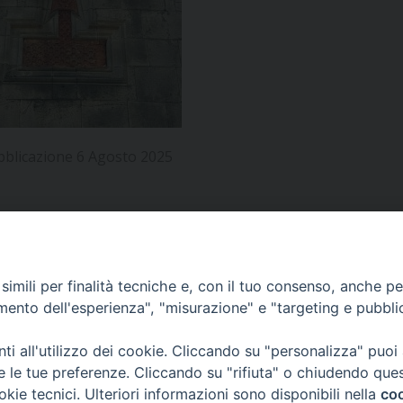
UFFICIO PER LA PASTORALE FAMILIARE
GIORNALINO MINISTRANTI
INDICAZIONI E DOCUMENTI PASTORALE FAMILIA
UFFICIO PER LA PASTORALE GIOVANILE
UFFICIO PER L’EDUCAZIONE E LA SCUOLA – PAS
UFFICIO PER L’INSEGNAMENTO DELLA RELIGIONE 
bblicazione 6 Agosto 2025
UFFICIO PER LA PASTORALE DELLA SALUTE
INDICAZIONI E DOCUMENTI UFFICIO PASTORALE 
UFFICIO PER LA PASTORALE DELLO SPORT E TEM
UFFICIO PER LA PASTORALE DEL TURISMO, FESTE
APPUNTAMENTI
imili per finalità tecniche e, con il tuo consenso, anche per 
amento dell'esperienza", "misurazione" e "targeting e pubbli
UFFICIO PASTORALE CARCERARIA
VIDEOGALLERY
i all'utilizzo dei cookie. Cliccando su "personalizza" puoi
UFFICIO SERVIZIO DIOCESANO PER LA TUTELA DE
re le tue preferenze. Cliccando su "rifiuta" o chiudendo que
okie tecnici. Ulteriori informazioni sono disponibili nella
coo
PODCAST