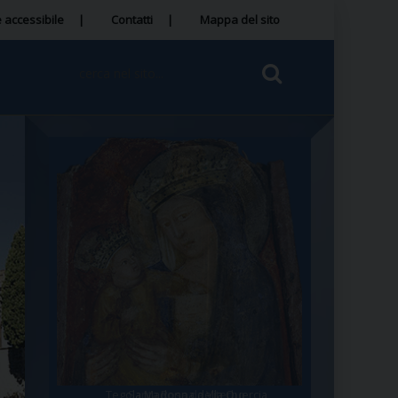
 accessibile
Contatti
Mappa del sito
Tegola Madonna della Quercia
Santa Rosa da Viterbo