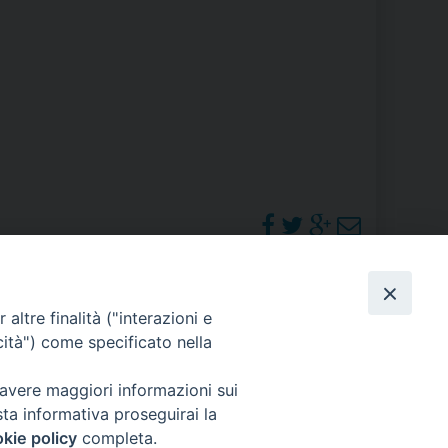
RE
TORALE DELLA CULTURA
CATTOLICA NELLE SCUOLE (IRC)
DELLA SALUTE
PO LIBERO
 E PELLEGRINAGGI
PHOTOGALLERY
altre finalità ("interazioni e
cità") come specificato nella
ORARI S. MESSE
 avere maggiori informazioni sui
I MINORI E CENTRO DI ASCOLTO DIOCESANO PER LA TUTELA DEI MINORI
sta informativa proseguirai la
kie policy
completa.