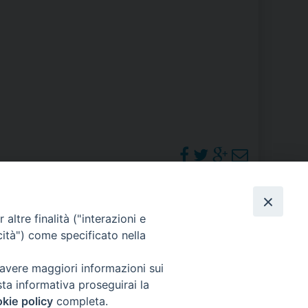
RE
TORALE DELLA CULTURA
CATTOLICA NELLE SCUOLE (IRC)
DELLA SALUTE
PO LIBERO
 E PELLEGRINAGGI
PHOTOGALLERY
altre finalità ("interazioni e
cità") come specificato nella
ORARI S. MESSE
 avere maggiori informazioni sui
I MINORI E CENTRO DI ASCOLTO DIOCESANO PER LA TUTELA DEI MINORI
sta informativa proseguirai la
kie policy
completa.