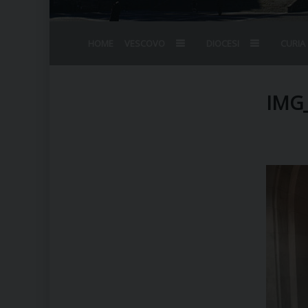
HOME
VESCOVO
DIOCESI
CURIA
BIOGRAFIA
STEMMA
OMELIE
AGENDA D
VESCOVADO
VESCOVI E
IMG