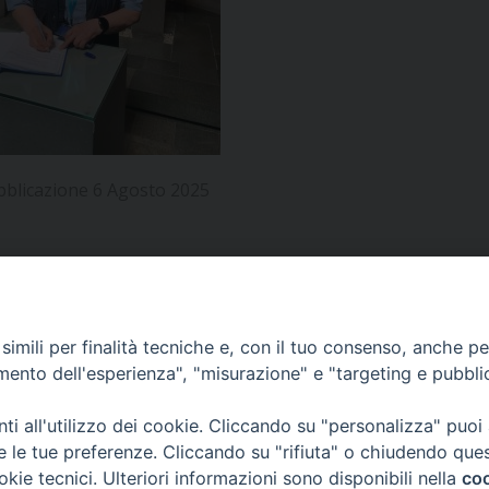
UFFICIO PER LA PASTORALE FAMILIARE
GIORNALINO MINISTRANTI
INDICAZIONI E DOCUMENTI PASTORALE FAMILIA
UFFICIO PER LA PASTORALE GIOVANILE
UFFICIO PER L’EDUCAZIONE E LA SCUOLA – PAS
UFFICIO PER L’INSEGNAMENTO DELLA RELIGIONE 
bblicazione 6 Agosto 2025
UFFICIO PER LA PASTORALE DELLA SALUTE
INDICAZIONI E DOCUMENTI UFFICIO PASTORALE 
UFFICIO PER LA PASTORALE DELLO SPORT E TEM
UFFICIO PER LA PASTORALE DEL TURISMO, FESTE
APPUNTAMENTI
imili per finalità tecniche e, con il tuo consenso, anche per 
amento dell'esperienza", "misurazione" e "targeting e pubbli
UFFICIO PASTORALE CARCERARIA
VIDEOGALLERY
i all'utilizzo dei cookie. Cliccando su "personalizza" puoi
UFFICIO SERVIZIO DIOCESANO PER LA TUTELA DE
re le tue preferenze. Cliccando su "rifiuta" o chiudendo que
okie tecnici. Ulteriori informazioni sono disponibili nella
coo
PODCAST