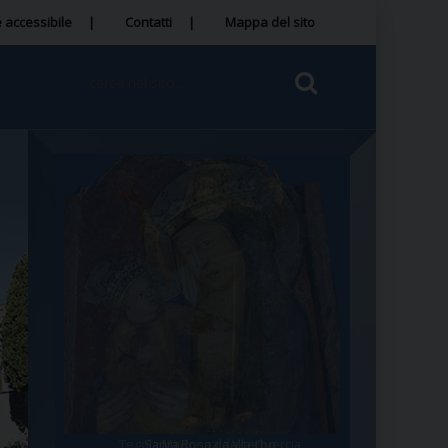
 accessibile
Contatti
Mappa del sito
Tegola Madonna della Quercia
Santa Rosa da Viterbo