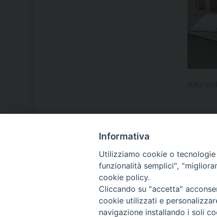
data pu
Informativa
LA NOSTRA DIOCESI
Utilizziamo cookie o tecnologie s
funzionalità semplici", "miglior
cookie policy.
IL VESCOVO MONS. ORAZIO
Cliccando su "accetta" acconsent
FRANCESCO PIAZZA
cookie utilizzati e personalizza
navigazione installando i soli co
MODULISTICA