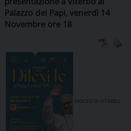
presentazione a Viterbo al
Palazzo dei Papi, venerdì 14
DIOCESI
Novembre ore 18
CURIA
CLERO
C
PARROCCHIE
C
DIOCESI DI VITERBO
P
CONTATTI
C
C
P