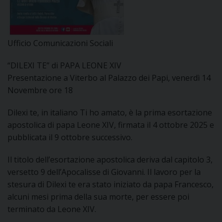
DOVE SIAMO
E
I
Ufficio Comunicazioni Sociali
P
E
PRIVACY
“DILEXI TE” di PAPA LEONE XIV
D
Presentazione a Viterbo al Palazzo dei Papi, venerdì 14
Novembre ore 18
COOKIE POLICY
C
P
Dilexi te, in italiano Ti ho amato, è la prima esortazione
P
apostolica di papa Leone XIV, firmata il 4 ottobre 2025 e
R
pubblicata il 9 ottobre successivo.
Il titolo dell’esortazione apostolica deriva dal capitolo 3,
D
versetto 9 dell’Apocalisse di Giovanni. Il lavoro per la
stesura di Dilexi te era stato iniziato da papa Francesco,
alcuni mesi prima della sua morte, per essere poi
F
terminato da Leone XIV.
P