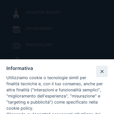
I
LA NOSTRA DIOCESI
P
E
PRIVACY
APPUNTAMENTI
D
COOKIE POLICY
C
PHOTOGALLERY
P
P
R
IL VESCOVO MONS. ORAZIO FRANCESCO
PIAZZA
Informativa
D
VIDEOGALLERY
Utilizziamo cookie o tecnologie simili per
finalità tecniche e, con il tuo consenso, anche per
altre finalità ("interazioni e funzionalità semplici",
F
ORARI S. MESSE
"miglioramento dell'esperienza", "misurazione" e
"targeting e pubblicità") come specificato nella
P
cookie policy.
MODULISTICA