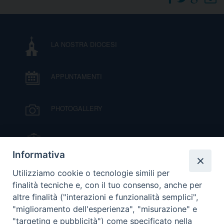
DOVE SIAMO
E
I
LA NOSTRA DIOCESI
P
E
PRIVACY
APPUNTAMENTI
D
COOKIE POLICY
C
PHOTOGALLERY
P
P
R
IL VESCOVO MONS. ORAZIO FRANCESCO
PIAZZA
Informativa
D
VIDEOGALLERY
Utilizziamo cookie o tecnologie simili per
finalità tecniche e, con il tuo consenso, anche per
altre finalità ("interazioni e funzionalità semplici",
F
ORARI S. MESSE
"miglioramento dell'esperienza", "misurazione" e
"targeting e pubblicità") come specificato nella
P