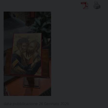
DIOCESI
CURIA
CLERO
C
PARROCCHIE
C
P
CONTATTI
C
data pubblicazione 26 Gennaio 2026
C
P