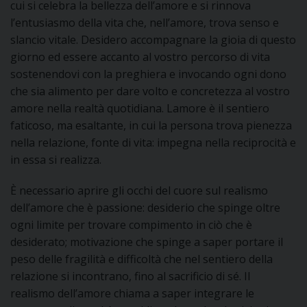
cui si celebra la bellezza dell’amore e si rinnova
I
l’entusiasmo della vita che, nell’amore, trova senso e
slancio vitale. Desidero accompagnare la gioia di questo
P
E
PRIVACY
giorno ed essere accanto al vostro percorso di vita
sostenendovi con la preghiera e invocando ogni dono
D
che sia alimento per dare volto e concretezza al vostro
amore nella realtà quotidiana. Lamore è il sentiero
COOKIE POLICY
C
P
faticoso, ma esaltante, in cui la persona trova pienezza
nella relazione, fonte di vita: impegna nella reciprocità e
P
R
in essa si realizza.
È necessario aprire gli occhi del cuore sul realismo
D
dell’amore che è passione: desiderio che spinge oltre
ogni limite per trovare compimento in ciò che è
desiderato; motivazione che spinge a saper portare il
F
peso delle fragilità e difficoltà che nel sentiero della
relazione si incontrano, fino al sacrificio di sé. Il
P
realismo dell’amore chiama a saper integrare le