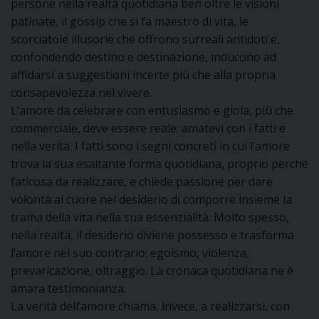
persone nella realtà quotidiana ben oltre le visioni
D
patinate, il gossip che si fa maestro di vita, le
C
scorciatoie illusorie che offrono surreali antidoti e,
confondendo destino e destinazione, inducono ad
affidarsi a suggestioni incerte più che alla propria
consapevolezza nel vivere.
L’amore da celebrare con entusiasmo e gioia, più che
commerciale, deve essere reale: amatevi con i fatti e
nella verità. I fatti sono i segni concreti in cui l’amore
trova la sua esaltante forma quotidiana, proprio perché
faticosa da realizzare, e chiede passione per dare
volontà al cuore nel desiderio di comporre insieme la
trama della vita nella sua essenzialità. Molto spesso,
nella realtà, il desiderio diviene possesso e trasforma
l’amore nel suo contrario: egoismo, violenza,
prevaricazione, oltraggio. La cronaca quotidiana ne è
amara testimonianza.
La verità dell’amore chiama, invece, a realizzarsi, con