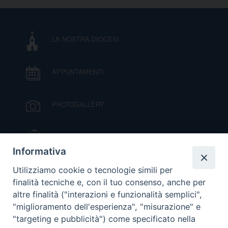
D
LA NOSTRA DIOCESI
C
APPUNTAMENTI
PHOTOGALLERY
IL VESCOVO MONS. ORAZIO FRANCESCO
PIAZZA
Informativa
VIDEOGALLERY
Utilizziamo cookie o tecnologie simili per
finalità tecniche e, con il tuo consenso, anche per
altre finalità ("interazioni e funzionalità semplici",
ORARI S. MESSE
"miglioramento dell'esperienza", "misurazione" e
"targeting e pubblicità") come specificato nella