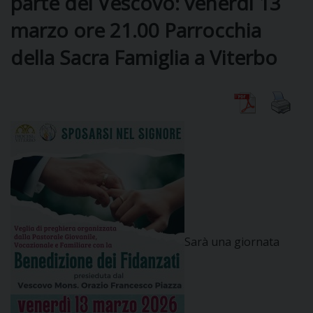
parte del Vescovo: venerdì 13
marzo ore 21.00 Parrocchia
DIOCESI
della Sacra Famiglia a Viterbo
CURIA
CLERO
C
PARROCCHIE
C
Sarà una giornata
P
CONTATTI
C
C
P