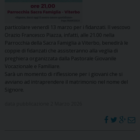
DOVE SIAMO
E
I
particolare venerdì 13 marzo per i fidanzati. Il vescovo
P
E
Orazio Francesco Piazza, infatti, alle 21.00 nella
PRIVACY
Parrocchia della Sacra Famiglia a Viterbo, benedirà le
D
coppie di fidanzati che assisteranno alla veglia di
preghiera organizzata dalla Pastorale Giovanile
COOKIE POLICY
C
Vocazionale e Familiare.
P
Sarà un momento di riflessione per i giovani che si
P
avviano ad intraprendere il matrimonio nel nome del
R
Signore.
data pubblicazione 2 Marzo 2026
D
F
P