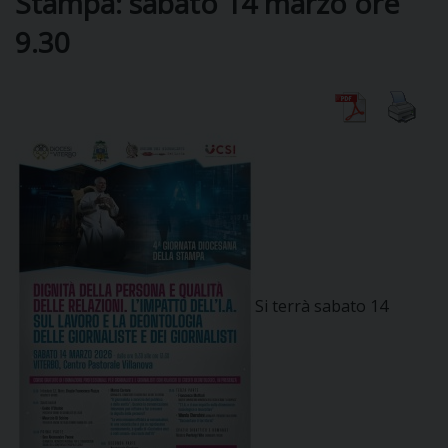
Stampa: sabato 14 marzo ore
9.30
CURIA
CLERO
C
PARROCCHIE
C
Si terrà sabato 14
P
CONTATTI
C
C
P
DOVE SIAMO
E