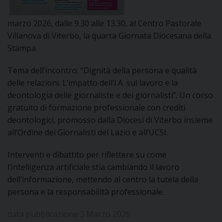
I
marzo 2026, dalle 9.30 alle 13.30, al Centro Pastorale
P
E
Villanova di Viterbo, la quarta Giornata Diocesana della
PRIVACY
Stampa.
D
Tema dell’incontro: “Dignità della persona e qualità
COOKIE POLICY
C
delle relazioni. L’impatto dell’I.A. sul lavoro e la
P
deontologia delle giornaliste e dei giornalisti”. Un corso
P
gratuito di formazione professionale con crediti
R
deontologici, promosso dalla Diocesi di Viterbo insieme
all’Ordine dei Giornalisti del Lazio e all’UCSI.
D
Interventi e dibattito per riflettere su come
l’intelligenza artificiale stia cambiando il lavoro
F
dell’informazione, mettendo al centro la tutela della
persona e la responsabilità professionale.
P
data pubblicazione 3 Marzo 2026