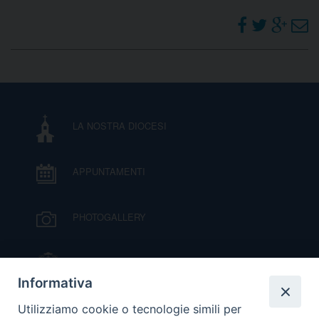
D
C
LA NOSTRA DIOCESI
APPUNTAMENTI
PHOTOGALLERY
IL VESCOVO MONS. ORAZIO FRANCESCO
PIAZZA
Informativa
VIDEOGALLERY
Utilizziamo cookie o tecnologie simili per