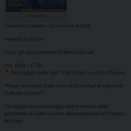
DOVE SIAMO
E
Screenshot
I
Università Svelate – La ricerca è in città!
P
E
PRIVACY
Venerdì 20 marzo
D
Scopri gli appuntamenti di Beni Culturali!
COOKIE POLICY
C
P
Ore 16.00 – 17.30
Parcheggio Valle Faul / Piazza San Lorenzo / Duomo
P
R
*Passi nel tempo. Dalla torre di Porta Faul ai segreti di
Colle del Duomo*
D
Un viaggio tra archeologia, arte e scienza, dalla
profondità di Valle Faul fino alla maestosità del Palazzo
F
dei Papi.
P