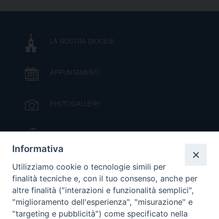
LA NOSTRA DIOCESI
APPUNTAMENTI
PHOTOGALLERY
IL VESCOVO MONS. ORAZIO FRANCESCO
PIAZZA
Informativa
VIDEOGALLERY
Utilizziamo cookie o tecnologie simili per
finalità tecniche e, con il tuo consenso, anche per
altre finalità ("interazioni e funzionalità semplici",
ORARI S. MESSE
"miglioramento dell'esperienza", "misurazione" e
"targeting e pubblicità") come specificato nella