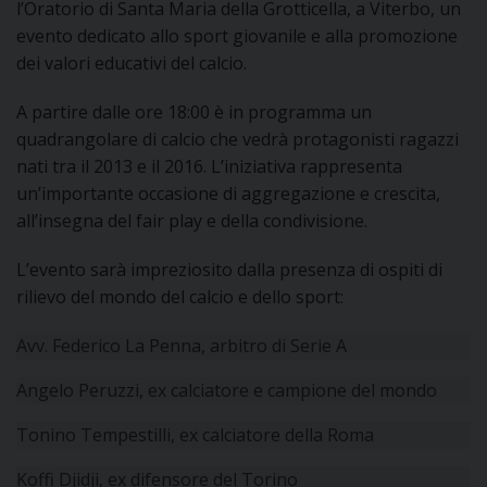
l’Oratorio di Santa Maria della Grotticella, a Viterbo, un
I
evento dedicato allo sport giovanile e alla promozione
dei valori educativi del calcio.
P
E
PRIVACY
A partire dalle ore 18:00 è in programma un
D
quadrangolare di calcio che vedrà protagonisti ragazzi
nati tra il 2013 e il 2016. L’iniziativa rappresenta
COOKIE POLICY
C
un’importante occasione di aggregazione e crescita,
P
all’insegna del fair play e della condivisione.
P
R
L’evento sarà impreziosito dalla presenza di ospiti di
rilievo del mondo del calcio e dello sport:
D
Avv. Federico La Penna, arbitro di Serie A
F
Angelo Peruzzi, ex calciatore e campione del mondo
Tonino Tempestilli, ex calciatore della Roma
P
Koffi Djidji, ex difensore del Torino