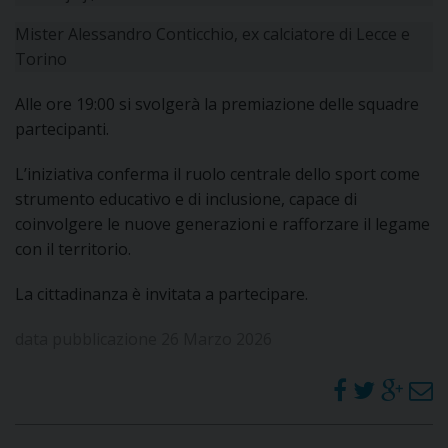
D
Mister Alessandro Conticchio, ex calciatore di Lecce e
C
Torino
Alle ore 19:00 si svolgerà la premiazione delle squadre
partecipanti.
L’iniziativa conferma il ruolo centrale dello sport come
strumento educativo e di inclusione, capace di
coinvolgere le nuove generazioni e rafforzare il legame
con il territorio.
La cittadinanza è invitata a partecipare.
data pubblicazione 26 Marzo 2026