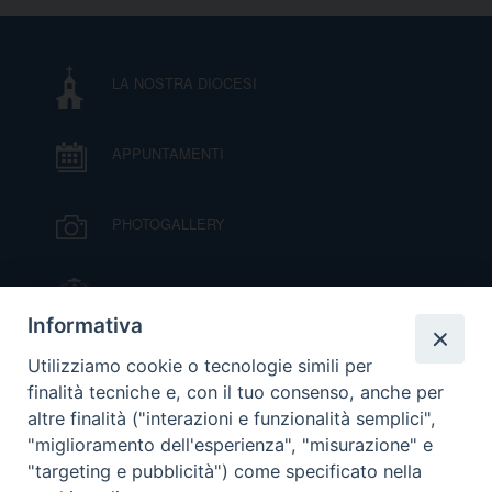
D
C
LA NOSTRA DIOCESI
APPUNTAMENTI
PHOTOGALLERY
IL VESCOVO MONS. ORAZIO FRANCESCO
PIAZZA
Informativa
VIDEOGALLERY
Utilizziamo cookie o tecnologie simili per
finalità tecniche e, con il tuo consenso, anche per
altre finalità ("interazioni e funzionalità semplici",
ORARI S. MESSE
"miglioramento dell'esperienza", "misurazione" e
"targeting e pubblicità") come specificato nella