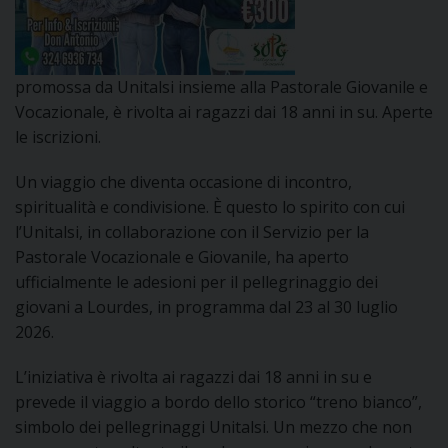
DOVE SIAMO
E
I
promossa da Unitalsi insieme alla Pastorale Giovanile e
P
E
Vocazionale, è rivolta ai ragazzi dai 18 anni in su. Aperte
PRIVACY
le iscrizioni.
D
Un viaggio che diventa occasione di incontro,
COOKIE POLICY
C
spiritualità e condivisione. È questo lo spirito con cui
P
l’Unitalsi, in collaborazione con il Servizio per la
P
Pastorale Vocazionale e Giovanile, ha aperto
R
ufficialmente le adesioni per il pellegrinaggio dei
giovani a Lourdes, in programma dal 23 al 30 luglio
2026.
D
L’iniziativa è rivolta ai ragazzi dai 18 anni in su e
F
prevede il viaggio a bordo dello storico “treno bianco”,
simbolo dei pellegrinaggi Unitalsi. Un mezzo che non
P