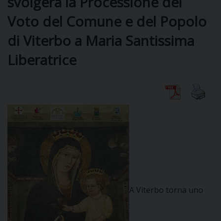
svolgerà la Processione del
Voto del Comune e del Popolo
DIOCESI
di Viterbo a Maria Santissima
Liberatrice
CURIA
CLERO
C
PARROCCHIE
C
P
A Viterbo torna uno
CONTATTI
C
C
P