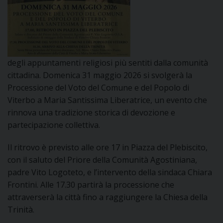
DOVE SIAMO
E
I
P
E
PRIVACY
degli appuntamenti religiosi più sentiti dalla comunità
cittadina. Domenica 31 maggio 2026 si svolgerà la
D
Processione del Voto del Comune e del Popolo di
Viterbo a Maria Santissima Liberatrice, un evento che
COOKIE POLICY
C
P
rinnova una tradizione storica di devozione e
partecipazione collettiva.
P
R
Il ritrovo è previsto alle ore 17 in Piazza del Plebiscito,
con il saluto del Priore della Comunità Agostiniana,
D
padre Vito Logoteto, e l’intervento della sindaca Chiara
Frontini. Alle 17.30 partirà la processione che
attraverserà la città fino a raggiungere la Chiesa della
F
Trinità.
P