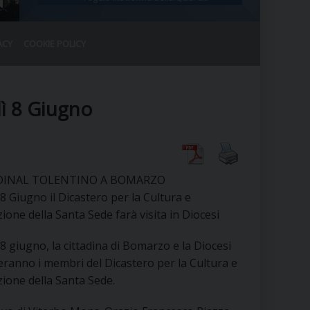
ACY
COOKIE POLICY
RALE
DEL CLERO
CO
dì 8 Giugno
SANO)
RATIVO
IA
RDINAL TOLENTINO A BOMARZO
8 Giugno il Dicastero per la Cultura e
zione della Santa Sede farà visita in Diocesi
A LE CHIESE
8 giugno, la cittadina di Bomarzo e la Diocesi
RELIGIOSO
SANO
eranno i membri del Dicastero per la Cultura e
zione della Santa Sede.