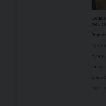
Cardina
del Dica
Progra
*Ore 09:
*Ore 10
La stamp
Ufficio 
data pu