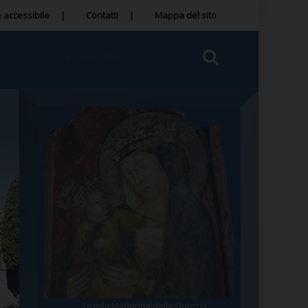
 accessibile
Contatti
Mappa del sito
Tegola Madonna della Quercia
Santa Rosa da Viterbo