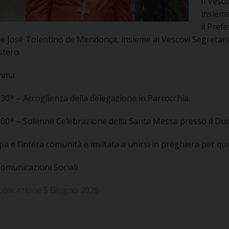
Il Vesc
UFFICIO PER LA PASTORALE FAMILIARE
GIORNALINO MINISTRANTI
INDICAZIONI E DOCUMENTI PASTORALE FAMILIA
insiem
il Pref
UFFICIO PER LA PASTORALE GIOVANILE
le José Tolentino de Mendonça, insieme ai Vescovi Segretari
stero.
UFFICIO PER L’EDUCAZIONE E LA SCUOLA – PAS
mma:
UFFICIO PER L’INSEGNAMENTO DELLA RELIGIONE 
30* – Accoglienza della delegazione in Parrocchia.
UFFICIO PER LA PASTORALE DELLA SALUTE
INDICAZIONI E DOCUMENTI UFFICIO PASTORALE 
:00* – Solenne Celebrazione della Santa Messa presso il D
UFFICIO PER LA PASTORALE DELLO SPORT E TEM
a e l’intera comunità è invitata a unirsi in preghiera per 
UFFICIO PER LA PASTORALE DEL TURISMO, FESTE
Comunicazioni Sociali
UFFICIO PASTORALE CARCERARIA
bblicazione 5 Giugno 2026
UFFICIO SERVIZIO DIOCESANO PER LA TUTELA DE