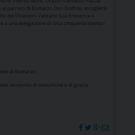
ovo di Viterbo Mons. Orazio Francesco Piazza
RE
e al parroco di Bomarzo Don Godfrey accoglierà
etto del Dicastero Vaticano Sua Eminenza il
 e a una delegazione di circa cinquanta membri
TORALE DELLA CULTURA
CATTOLICA NELLE SCUOLE (IRC)
DELLA SALUTE
uomo di Bomarzo.
PO LIBERO
questo momento di comunione e di grazia.
 E PELLEGRINAGGI
I MINORI E CENTRO DI ASCOLTO DIOCESANO PER LA TUTELA DEI MINORI