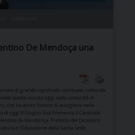
ACY
COOKIE POLICY
RALE
DEL CLERO
CO
olentino De Mendoça una
SANO)
RATIVO
IA
rnata di grande significato spirituale, culturale
A LE CHIESE
esiale quella vissuta oggi dalla comunità di
, che ha avuto l’onore di accogliere nella
RELIGIOSO
SANO
a di oggi 8 Giugno Sua Eminenza il Cardinale
lentino de Mendonça, Prefetto del Dicastero
Cultura e l’Educazione della Santa Sede.