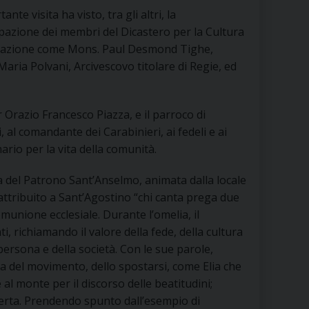
RE
ante visita ha visto, tra gli altri, la
pazione dei membri del Dicastero per la Cultura
ucazione come Mons. Paul Desmond Tighe,
ria Polvani, Arcivescovo titolare di Regie, ed
TORALE DELLA CULTURA
CATTOLICA NELLE SCUOLE (IRC)
 Orazio Francesco Piazza, e il parroco di
l comandante dei Carabinieri, ai fedeli e ai
DELLA SALUTE
rio per la vita della comunità.
a del Patrono Sant’Anselmo, animata dalla locale
PO LIBERO
attribuito a Sant’Agostino “chi canta prega due
 E PELLEGRINAGGI
unione ecclesiale. Durante l’omelia, il
, richiamando il valore della fede, della cultura
ersona e della società. Con le sue parole,
a del movimento, dello spostarsi, come Elia che
I MINORI E CENTRO DI ASCOLTO DIOCESANO PER LA TUTELA DEI MINORI
al monte per il discorso delle beatitudini;
certa. Prendendo spunto dall’esempio di