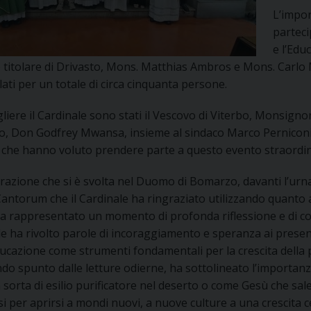
UFFICIO PER LA PASTORALE FAMILIARE
GIORNALINO MINISTRANTI
INDICAZIONI E DOCUMENTI PASTORALE FAMILIA
L’import
parteci
UFFICIO PER LA PASTORALE GIOVANILE
e l’Ed
titolare di Drivasto, Mons. Matthias Ambros e Mons. Carlo Ma
UFFICIO PER L’EDUCAZIONE E LA SCUOLA – PAS
elati per un totale di circa cinquanta persone.
UFFICIO PER L’INSEGNAMENTO DELLA RELIGIONE 
liere il Cardinale sono stati il Vescovo di Viterbo, Monsignor
 Don Godfrey Mwansa, insieme al sindaco Marco Perniconi, a
UFFICIO PER LA PASTORALE DELLA SALUTE
INDICAZIONI E DOCUMENTI UFFICIO PASTORALE 
i che hanno voluto prendere parte a questo evento straordina
razione che si è svolta nel Duomo di Bomarzo, davanti l’urn
UFFICIO PER LA PASTORALE DELLO SPORT E TEM
antorum che il Cardinale ha ringraziato utilizzando quanto 
UFFICIO PER LA PASTORALE DEL TURISMO, FESTE
ha rappresentato un momento di profonda riflessione e di com
e ha rivolto parole di incoraggiamento e speranza ai presenti
UFFICIO PASTORALE CARCERARIA
ducazione come strumenti fondamentali per la crescita della p
o spunto dalle letture odierne, ha sottolineato l’importanz
UFFICIO SERVIZIO DIOCESANO PER LA TUTELA DE
 sorta di esilio purificatore nel deserto o come Gesù che sale 
i per aprirsi a mondi nuovi, a nuove culture a una crescita 