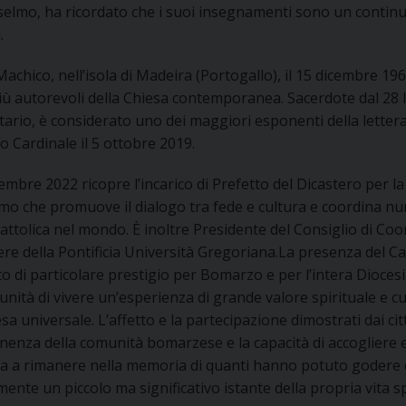
UFFICIO SERVIZIO DIOCESANO PER LA PASTORALE
elmo, ha ricordato che i suoi insegnamenti sono un continuo
.
UFFICIO SERVIZIO DIOCESANO PER LA FORMAZIO
achico, nell’isola di Madeira (Portogallo), il 15 dicembre 1
UFFICIO PER LA PASTORALE DELLA LEGALITÀ, AN
iù autorevoli della Chiesa contemporanea. Sacerdote dal 28 l
itario, è considerato uno dei maggiori esponenti della lett
UFFICIO DI PASTORALE SOCIALE, LAVORO E CUS
INDICAZIONI E DOCUMENTI UFFICIO PASTORALE 
o Cardinale il 5 ottobre 2019.
embre 2022 ricopre l’incarico di Prefetto del Dicastero per la
UFFICIO STAMPA E COMUNICAZIONI SOCIALI
o che promuove il dialogo tra fede e cultura e coordina nu
attolica nel mondo. È inoltre Presidente del Consiglio di Co
iere della Pontificia Università Gregoriana.La presenza del
di particolare prestigio per Bomarzo e per l’intera Diocesi d
unità di vivere un’esperienza di grande valore spirituale e cul
esa universale. L’affetto e la partecipazione dimostrati dai c
enza della comunità bomarzese e la capacità di accogliere ev
a a rimanere nella memoria di quanti hanno potuto godere d
ente un piccolo ma significativo istante della propria vita sp