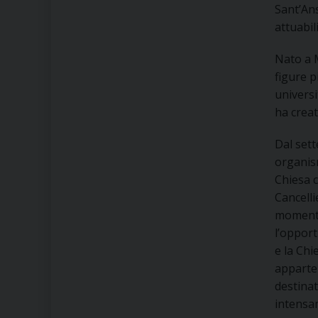
Sant’Ans
attuabili
Nato a M
figure p
univers
ha creat
Dal sett
organism
Chiesa c
Cancell
momento 
l’opport
e la Chi
apparten
destinat
intensam