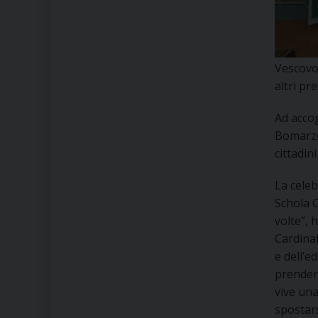
Vescovo 
altri pr
Ad accog
Bomarzo,
cittadin
La celeb
Schola C
volte”, 
Cardinal
e dell’e
prendend
vive una
spostars