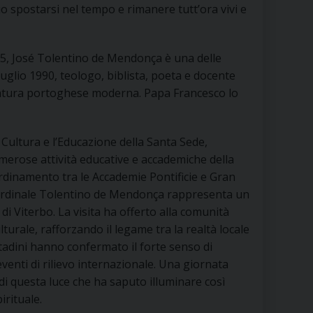
 DELLE FRAGILITÀ
 spostarsi nel tempo e rimanere tutt’ora vivi e
NE ALL’IMPEGNO SOCIALE E POLITICO
965, José Tolentino de Mendonça è una delle
TIUSURA E PRESTITO SOCIALE
uglio 1990, teologo, biblista, poeta e docente
eratura portoghese moderna. Papa Francesco lo
TODIA DEL CREATO
SOCIALE – POLICORO
 Cultura e l’Educazione della Santa Sede,
merose attività educative e accademiche della
ordinamento tra le Accademie Pontificie e Gran
 Cardinale Tolentino de Mendonça rappresenta un
i Viterbo. La visita ha offerto alla comunità
turale, rafforzando il legame tra la realtà locale
ittadini hanno confermato il forte senso di
enti di rilievo internazionale. Una giornata
i questa luce che ha saputo illuminare così
irituale.