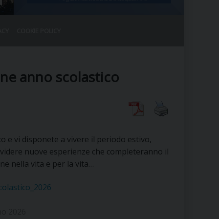
ACY
COOKIE POLICY
RALE
DEL CLERO
CO
ine anno scolastico
SANO)
RATIVO
IA
co e vi disponete a vivere il periodo estivo,
idere nuove esperienze che completeranno il
A LE CHIESE
e nella vita e per la vita…
RELIGIOSO
SANO
colastico_2026
no 2026