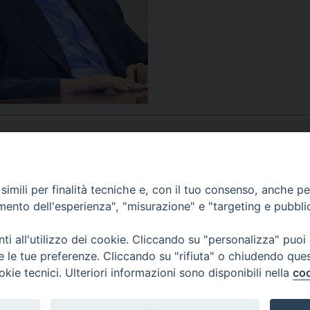
UFFICIO PER LA PASTORALE FAMILIARE
GIORNALINO MINISTRANTI
INDICAZIONI E DOCUMENTI PASTORALE FAMILIA
UFFICIO PER LA PASTORALE GIOVANILE
UFFICIO PER L’EDUCAZIONE E LA SCUOLA – PAS
UFFICIO PER L’INSEGNAMENTO DELLA RELIGIONE 
UFFICIO PER LA PASTORALE DELLA SALUTE
INDICAZIONI E DOCUMENTI UFFICIO PASTORALE 
UFFICIO PER LA PASTORALE DELLO SPORT E TEM
APPUNTAMENTI
imili per finalità tecniche e, con il tuo consenso, anche per 
amento dell'esperienza", "misurazione" e "targeting e pubbli
UFFICIO PER LA PASTORALE DEL TURISMO, FESTE
VIDEOGALLERY
i all'utilizzo dei cookie. Cliccando su "personalizza" puoi
UFFICIO PASTORALE CARCERARIA
re le tue preferenze. Cliccando su "rifiuta" o chiudendo que
okie tecnici. Ulteriori informazioni sono disponibili nella
coo
PODCAST
UFFICIO SERVIZIO DIOCESANO PER LA TUTELA DE