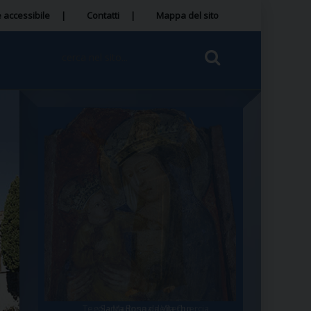
 accessibile
Contatti
Mappa del sito
Tegola Madonna della Quercia
Santa Rosa da Viterbo