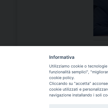
Informativa
LA NOSTRA DIOCESI
Utilizziamo cookie o tecnologie s
funzionalità semplici", "miglior
cookie policy.
IL VESCOVO MONS. ORAZIO
Cliccando su "accetta" acconsent
FRANCESCO PIAZZA
cookie utilizzati e personalizza
navigazione installando i soli co
MODULISTICA