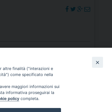
RE
TORALE DELLA CULTURA
CATTOLICA NELLE SCUOLE (IRC)
DELLA SALUTE
PO LIBERO
PHOTOGALLERY
altre finalità ("interazioni e
cità") come specificato nella
 E PELLEGRINAGGI
ORARI S. MESSE
 avere maggiori informazioni sui
sta informativa proseguirai la
kie policy
completa.
I MINORI E CENTRO DI ASCOLTO DIOCESANO PER LA TUTELA DEI MINORI