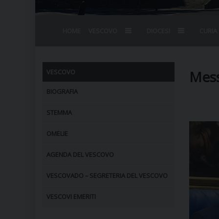
HOME
VESCOVO
DIOCESI
CURIA
BIOGRAFIA
STEMMA
OMELIE
AGENDA D
VESCOVADO
VESCOVI E
Mess
VESCOVO
BIOGRAFIA
STEMMA
OMELIE
AGENDA DEL VESCOVO
VESCOVADO – SEGRETERIA DEL VESCOVO
VESCOVI EMERITI