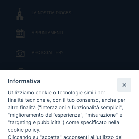
LA NOSTRA DIOCESI
APPUNTAMENTI
PHOTOGALLERY
IL VESCOVO MONS. ORAZIO FRANCESCO
PIAZZA
Informativa
VIDEOGALLERY
Utilizziamo cookie o tecnologie simili per
finalità tecniche e, con il tuo consenso, anche per
altre finalità ("interazioni e funzionalità semplici",
ORARI S. MESSE
"miglioramento dell'esperienza", "misurazione" e
"targeting e pubblicità") come specificato nella
cookie policy.
MODULISTICA
Cliccando su "accetta" acconsenti all'utilizzo dei