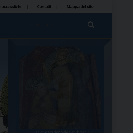
 accessibile
Contatti
Mappa del sito
Tegola Madonna della Quercia
Santa Rosa da Viterbo