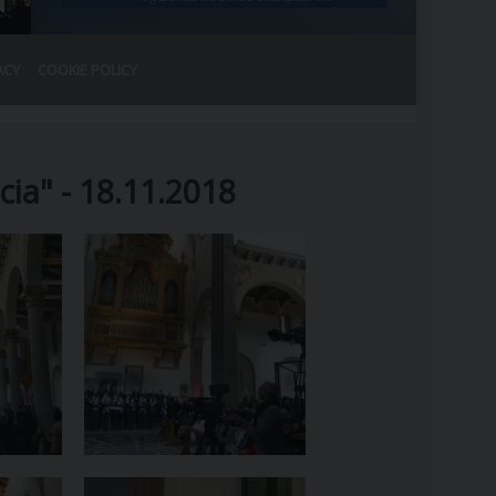
ACY
COOKIE POLICY
RALE
DEL CLERO
CO
cia" - 18.11.2018
SANO)
RATIVO
IA
A LE CHIESE
RELIGIOSO
SANO