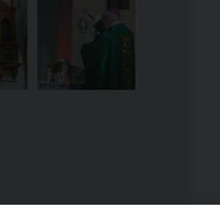
RE
TORALE DELLA CULTURA
CATTOLICA NELLE SCUOLE (IRC)
DELLA SALUTE
PO LIBERO
 E PELLEGRINAGGI
I MINORI E CENTRO DI ASCOLTO DIOCESANO PER LA TUTELA DEI MINORI