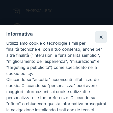
PHOTOGALLERY
IL VESCOVO MONS. ORAZIO FRANCESCO
PIAZZA
Informativa
VIDEOGALLERY
Utilizziamo cookie o tecnologie simili per
finalità tecniche e, con il tuo consenso, anche per
altre finalità ("interazioni e funzionalità semplici",
ORARI S. MESSE
"miglioramento dell'esperienza", "misurazione" e
"targeting e pubblicità") come specificato nella
cookie policy.
MODULISTICA
Cliccando su "accetta" acconsenti all'utilizzo dei
cookie. Cliccando su "personalizza" puoi avere
PODCAST
maggiori informazioni sui cookie utilizzati e
personalizzare le tue preferenze. Cliccando su
"rifiuta" o chiudendo questa informativa proseguirai
la navigazione installando i soli cookie tecnici.
© 2026 Diocesi di Viterbo.
Preferenze Cookie