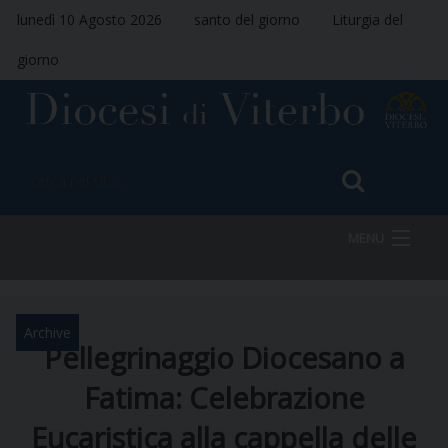
lunedì 10 Agosto 2026
santo del giorno
Liturgia del
giorno
MENU
HOME
Archive
Pellegrinaggio Diocesano a
Fatima: Celebrazione
VESCOVO
Eucaristica alla cappella delle