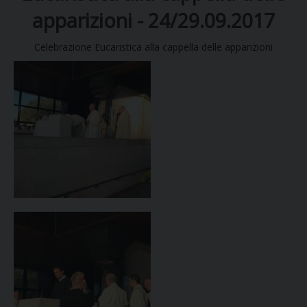
apparizioni - 24/29.09.2017
DIOCESI
Celebrazione Eucaristica alla cappella delle apparizioni
CURIA
CLERO
C
PARROCCHIE
C
P
CONTATTI
C
C
P