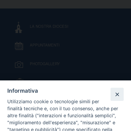
I
P
E
PRIVACY
LA NOSTRA DIOCESI
D
APPUNTAMENTI
COOKIE POLICY
C
P
P
PHOTOGALLERY
R
IL VESCOVO MONS. ORAZIO FRANCESCO
D
PIAZZA
Informativa
VIDEOGALLERY
Utilizziamo cookie o tecnologie simili per
F
finalità tecniche e, con il tuo consenso, anche per
altre finalità ("interazioni e funzionalità semplici",
P
ORARI S. MESSE
"miglioramento dell'esperienza", "misurazione" e
"targeting e pubblicità") come specificato nella