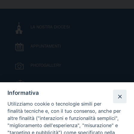
DOVE SIAMO
E
I
LA NOSTRA DIOCESI
P
E
PRIVACY
D
APPUNTAMENTI
COOKIE POLICY
C
PHOTOGALLERY
P
P
R
IL VESCOVO MONS. ORAZIO FRANCESCO
PIAZZA
Informativa
D
VIDEOGALLERY
Utilizziamo cookie o tecnologie simili per
finalità tecniche e, con il tuo consenso, anche per
altre finalità ("interazioni e funzionalità semplici",
F
ORARI S. MESSE
"miglioramento dell'esperienza", "misurazione" e
"targeting e pubblicità") come specificato nella
P