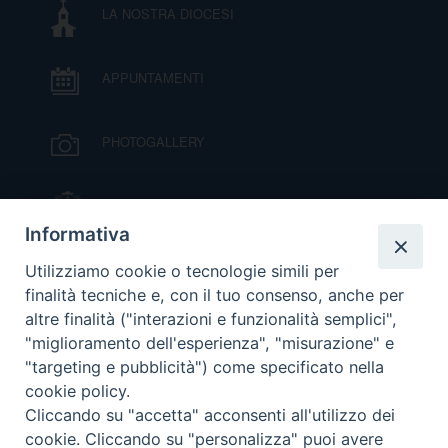
LA NOSTRA DIOCESI
DOVE SIAMO
E
I
APPUNTAMENTI
P
E
PRIVACY
PHOTOGALLERY
D
COOKIE POLICY
C
IL VESCOVO MONS. ORAZIO FRANCESCO
P
PIAZZA
Informativa
P
R
VIDEOGALLERY
Utilizziamo cookie o tecnologie simili per
finalità tecniche e, con il tuo consenso, anche per
altre finalità ("interazioni e funzionalità semplici",
D
ORARI S. MESSE
"miglioramento dell'esperienza", "misurazione" e
"targeting e pubblicità") come specificato nella
cookie policy.
F
MODULISTICA
Cliccando su "accetta" acconsenti all'utilizzo dei
cookie. Cliccando su "personalizza" puoi avere
P