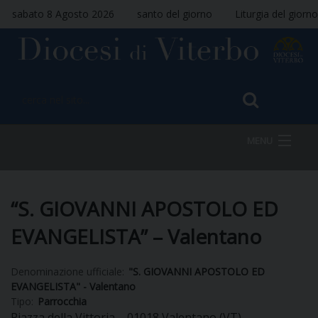
sabato 8 Agosto 2026
santo del giorno
Liturgia del giorno
MENU
HOME
“S. GIOVANNI APOSTOLO ED
EVANGELISTA” – Valentano
VESCOVO
Denominazione ufficiale:
"S. GIOVANNI APOSTOLO ED
EVANGELISTA" - Valentano
Tipo:
Parrocchia
DIOCESI
Piazza della Vittoria – 01018 Valentano (VT)