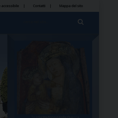
 accessibile
Contatti
Mappa del sito
Tegola Madonna della Quercia
Santa Rosa da Viterbo