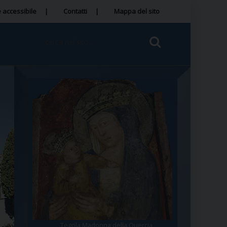
 accessibile
Contatti
Mappa del sito
Tegola Madonna della Quercia
Santa Rosa da Viterbo