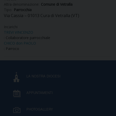
Altra denominazione:
Comune di Vetralla
DIOCESI
Tipo:
Parrocchia
Via Cassia – 01013 Cura di Vetralla (VT)
Incarichi
CURIA
TREVI VINCENZO
: Collaboratore parrocchiale
CHICO don PAOLO
: Parroco
CLERO
C
LA NOSTRA DIOCESI
PARROCCHIE
C
APPUNTAMENTI
P
CONTATTI
C
PHOTOGALLERY
C
P