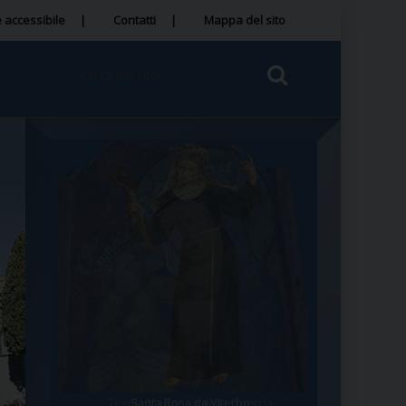
 accessibile
Contatti
Mappa del sito
Tegola Madonna della Quercia
Santa Rosa da Viterbo