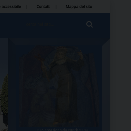
 accessibile
Contatti
Mappa del sito
Tegola Madonna della Quercia
Santa Rosa da Viterbo