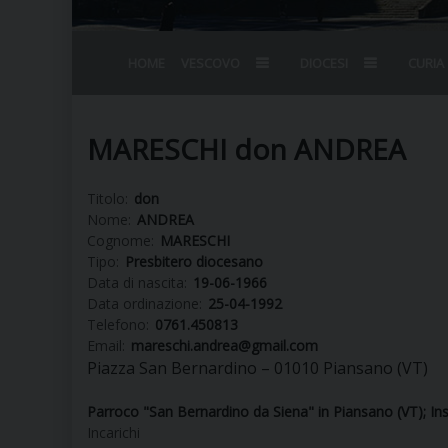
HOME
VESCOVO
DIOCESI
CURIA
BIOGRAFIA
STEMMA
OMELIE
AGENDA D
VESCOVADO
VESCOVI E
MARESCHI don ANDREA
Titolo:
don
Nome:
ANDREA
Cognome:
MARESCHI
Tipo:
Presbitero diocesano
Data di nascita:
19-06-1966
Data ordinazione:
25-04-1992
Telefono:
0761.450813
Email:
mareschi.andrea@gmail.com
Piazza San Bernardino – 01010 Piansano (VT)
Parroco "San Bernardino da Siena" in Piansano (VT); In
Incarichi