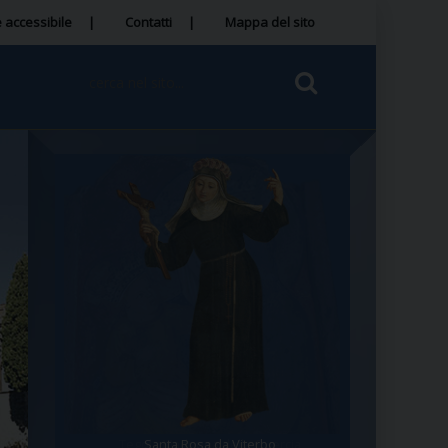
 accessibile
Contatti
Mappa del sito
Tegola Madonna della Quercia
Santa Rosa da Viterbo